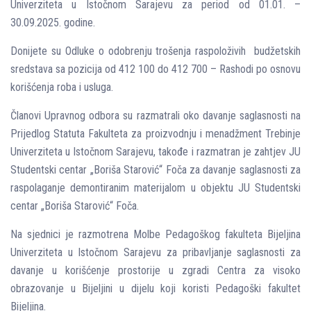
Univerziteta u Istočnom Sarajevu za period od 01.01. –
30.09.2025. godine.
Donijete su Odluke o odobrenju trošenja raspoloživih budžetskih
sredstava sa pozicija od 412 100 do 412 700 – Rashodi po osnovu
korišćenja roba i usluga.
Članovi Upravnog odbora su razmatrali oko davanje saglasnosti na
Prijedlog Statuta Fakulteta za proizvodnju i menadžment Trebinje
Univerziteta u Istočnom Sarajevu, takođe i razmatran je zahtjev JU
Studentski centar „Boriša Starović“ Foča za davanje saglasnosti za
raspolaganje demontiranim materijalom u objektu JU Studentski
centar „Boriša Starović“ Foča.
Na sjednici je razmotrena Molbe Pedagoškog fakulteta Bijelјina
Univerziteta u Istočnom Sarajevu za pribavlјanje saglasnosti za
davanje u korišćenje prostorije u zgradi Centra za visoko
obrazovanje u Bijelјini u dijelu koji koristi Pedagoški fakultet
Bijelјina.