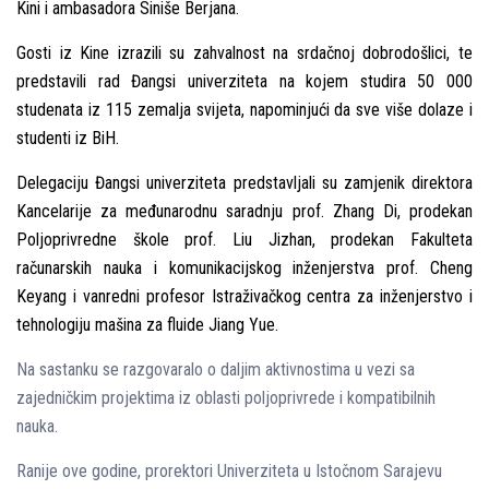
Kini i ambasadora Siniše Berjana.
Gosti iz Kine izrazili su zahvalnost na srdačnoj dobrodošlici, te
predstavili rad Đangsi univerziteta na kojem studira 50 000
studenata iz 115 zemalјa svijeta, napominjući da sve više dolaze i
studenti iz BiH.
Delegaciju Đangsi univerziteta predstavlјali su zamjenik direktora
Kancelarije za međunarodnu saradnju prof. Zhang Di, prodekan
Polјoprivredne škole prof. Liu Jizhan, prodekan Fakulteta
računarskih nauka i komunikacijskog inženjerstva prof. Cheng
Keyang i vanredni profesor Istraživačkog centra za inženjerstvo i
tehnologiju mašina za fluide Jiang Yue.
Na sastanku se razgovaralo o dalјim aktivnostima u vezi sa
zajedničkim projektima iz oblasti polјoprivrede i kompatibilnih
nauka.
Ranije ove godine, prorektori Univerziteta u Istočnom Sarajevu