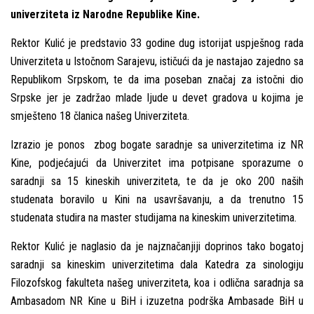
univerziteta iz Narodne Republike Kine.
Rektor Kulić je predstavio 33 godine dug istorijat uspješnog rada
Univerziteta u Istočnom Sarajevu, ističući da je nastajao zajedno sa
Republikom Srpskom, te da ima poseban značaj za istočni dio
Srpske jer je zadržao mlade lјude u devet gradova u kojima je
smješteno 18 članica našeg Univerziteta.
Izrazio je ponos zbog bogate saradnje sa univerzitetima iz NR
Kine, podjećajući da Univerzitet ima potpisane sporazume o
saradnji sa 15 kineskih univerziteta, te da je oko 200 naših
studenata boravilo u Kini na usavršavanju, a da trenutno 15
studenata studira na master studijama na kineskim univerzitetima.
Rektor Kulić je naglasio da je najznačanjiji doprinos tako bogatoj
saradnji sa kineskim univerzitetima dala Katedra za sinologiju
Filozofskog fakulteta našeg univerziteta, koa i odlična saradnja sa
Ambasadom NR Kine u BiH i izuzetna podrška Ambasade BiH u