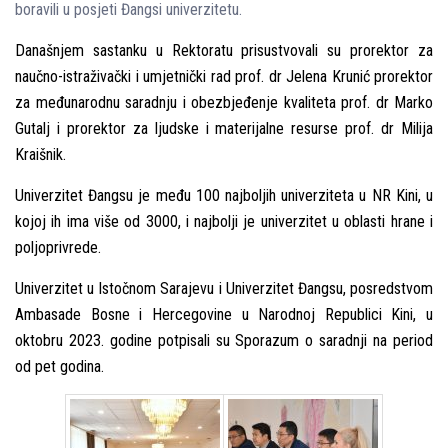
boravili u posjeti Đangsi univerzitetu.
Današnjem sastanku u Rektoratu prisustvovali su prorektor za
naučno-istraživački i umjetnički rad prof. dr Jelena Krunić prorektor
za međunarodnu saradnju i obezbjeđenje kvaliteta prof. dr Marko
Gutalј i prorektor za lјudske i materijalne resurse prof. dr Milija
Kraišnik.
Univerzitet Đangsu je među 100 najbolјih univerziteta u NR Kini, u
kojoj ih ima više od 3000, i najbolјi je univerzitet u oblasti hrane i
polјoprivrede.
Univerzitet u Istočnom Sarajevu i Univerzitet Đangsu, posredstvom
Ambasade Bosne i Hercegovine u Narodnoj Republici Kini, u
oktobru 2023. godine potpisali su Sporazum o saradnji na period
od pet godina.