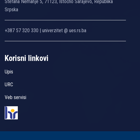
Stefana Nemanje 5, 71123, Istočno Sarajevo, Republika
Srpska
+387 57 320 330 | univerzitet @ ues.rs.ba
Korisni linkovi
Upis
URC
Veb servisi