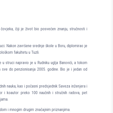
eka, čiji je život bio posvećen znanju, stručnosti i
ci. Nakon završene srednje škole u Boru, diplomirao je
loškom fakultetu u Tuzli.
 u struci napravio je u Rudniku uglja Banovići, a tokom
 sve do penzionisanja 2005. godine. Bio je i jedan od
nih nauka, kao i počasni predsjednik Saveza inženjera i
or i koautor preko 100 naučnih i stručnih radova, pet
ijama.
zdom i mnogim drugim značajnim priznanjima.