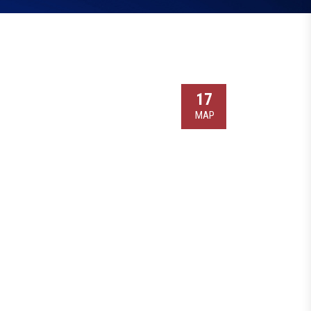
17
МАР