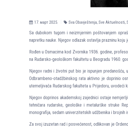
17. март 2025.
Sva Obavještenja
,
Sve Aktuelnosti
,
Sa dubokom tugom i neizmjernim poštovanjem opraštam
napretku nauke. Njegov odlazak ostavlja prazninu koju je t
Rođen u Osmacima kod Zvornika 1936. godine, profesor 
na Rudarsko-geološkom fakultetu u Beogradu 1960. godi
Njegov radni i životni put bio je ispunjen predanošću,
Odbrambeno-otadžbinskog rata aktivno je doprinio osn
utemeljivača Rudarskog fakulteta u Prijedoru, uvodeći k
Njegov doprinos akademskoj zajednici ostaje nemjerljiv
tehničara rudarske, geološke i metalurške struke Rep
monografija, sedam univerzitetskih udžbenika i brojnih 
Za svoj izuzetan rad i posvećenost, odlikovan je Ord