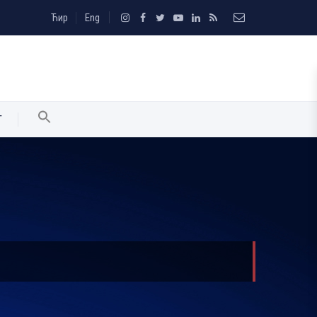
Ћир
Eng
T