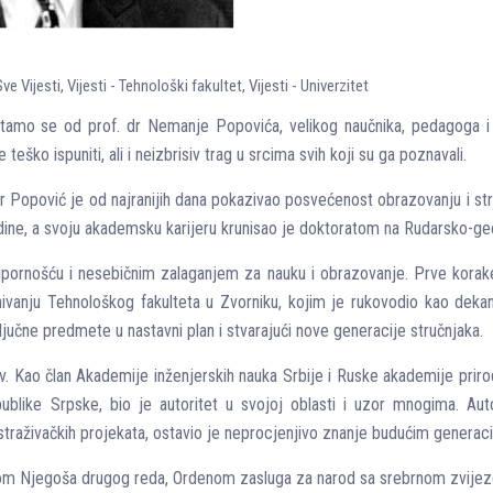
Sve Vijesti
,
Vijesti - Tehnološki fakultet
,
Vijesti - Univerzitet
o se od prof. dr Nemanje Popovića, velikog naučnika, pedagoga i čovj
eško ispuniti, ali i neizbrisiv trag u srcima svih koji su ga poznavali.
Popović je od najranijih dana pokazivao posvećenost obrazovanju i stru
ne, a svoju akademsku karijeru krunisao je doktoratom na Rudarsko-geo
 upornošću i nesebičnim zalaganjem za nauku i obrazovanje. Prve korake
ivanju Tehnološkog fakulteta u Zvorniku, kojim je rukovodio kao dekan
ljučne predmete u nastavni plan i stvarajući nove generacije stručnjaka.
. Kao član Akademije inženjerskih nauka Srbije i Ruske akademije prirod
ublike Srpske, bio je autoritet u svojoj oblasti i uzor mnogima. Aut
istraživačkih projekata, ostavio je neprocjenjivo znanje budućim generac
enom Njegoša drugog reda, Ordenom zasluga za narod sa srebrnom zvije