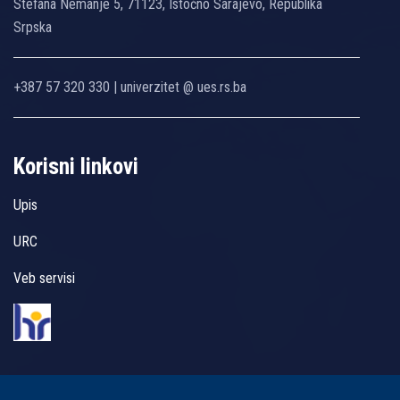
Stefana Nemanje 5, 71123, Istočno Sarajevo, Republika
Srpska
+387 57 320 330 | univerzitet @ ues.rs.ba
Korisni linkovi
Upis
URC
Veb servisi