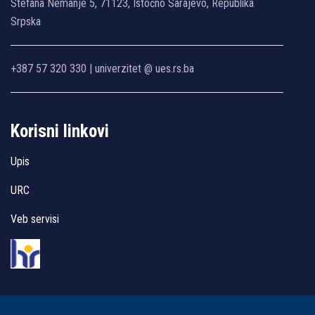
Stefana Nemanje 5, 71123, Istočno Sarajevo, Republika
Srpska
+387 57 320 330 | univerzitet @ ues.rs.ba
Korisni linkovi
Upis
URC
Veb servisi