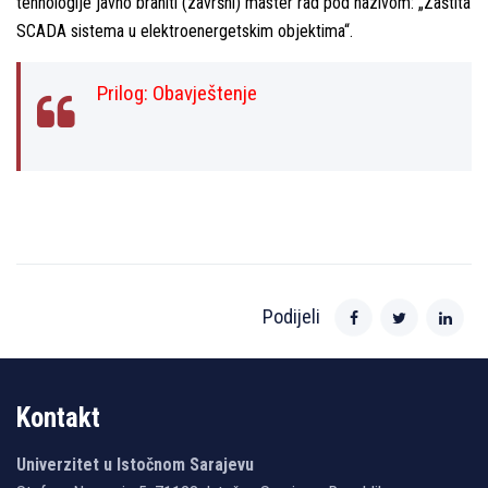
tehnologije javno braniti (završni) master rad pod nazivom: „Zaštita
SCADA sistema u elektroenergetskim objektima“.
Prilog:
Obavještenje
Podijeli
Kontakt
Univerzitet u Istočnom Sarajevu