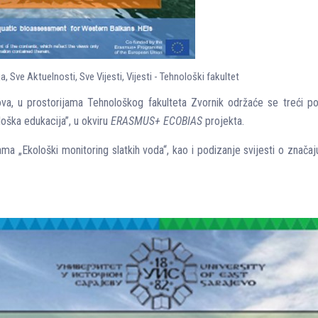
ja
,
Sve Aktuelnosti
,
Sve Vijesti
,
Vijesti - Tehnološki fakultet
a, u prostorijama Tehnološkog fakulteta Zvornik održaće se treći po
loška edukacija”, u okviru
ERASMUS+ ECOBIAS
projekta.
a „Ekološki monitoring slatkih voda“, kao i podizanje svijesti o značaju 