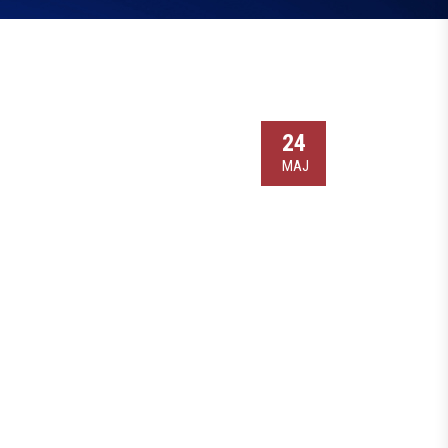
24
МАЈ