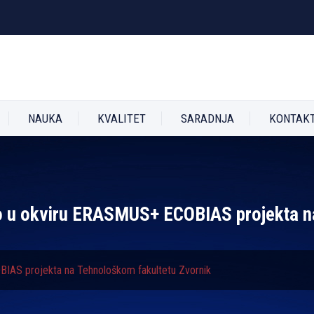
NAUKA
KVALITET
SARADNJA
KONTAK
sto u okviru ERASMUS+ ECOBIAS projekta 
OBIAS projekta na Tehnološkom fakultetu Zvornik