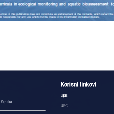
Korisni linkovi
Upis
a Srpska
URC