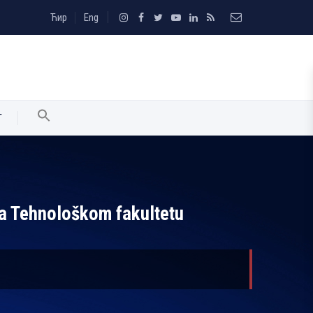
Ћир
Eng
T
na Tehnološkom fakultetu