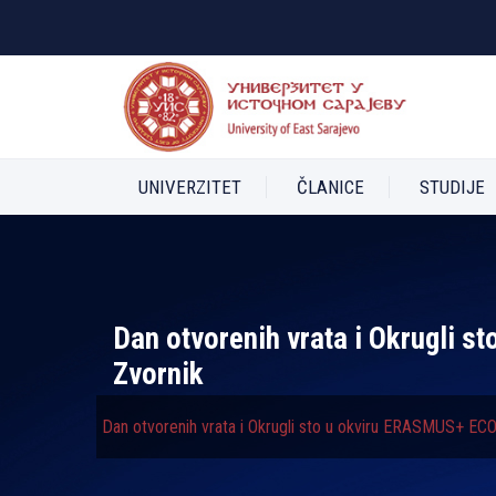
UNIVERZITET
ČLANICE
STUDIJE
Dan otvorenih vrata i Okrugli 
Zvornik
Dan otvorenih vrata i Okrugli sto u okviru ERASMUS+ EC