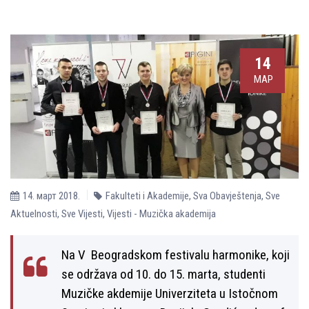
14
МАР
14. март 2018.
Fakulteti i Akademije
,
Sva Obavještenja
,
Sve
Aktuelnosti
,
Sve Vijesti
,
Vijesti - Muzička akademija
Na V Beogradskom festivalu harmonike, koji
se održava od 10. do 15. marta, studenti
Muzičke akdemije Univerziteta u Istočnom