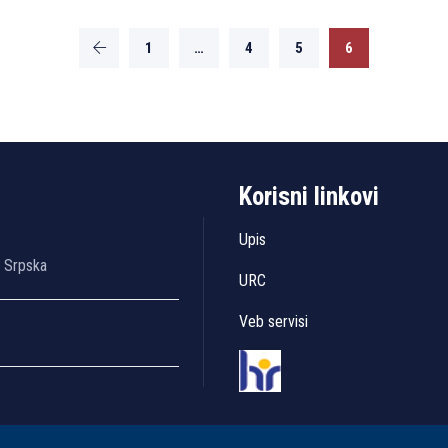
1
…
4
5
6
Korisni linkovi
Upis
a Srpska
URC
Veb servisi