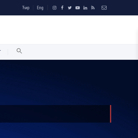
Ћир
Eng
T