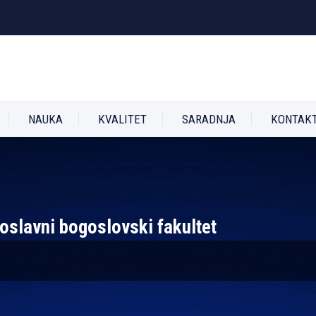
NAUKA
KVALITET
SARADNJA
KONTAK
voslavni bogoslovski fakultet