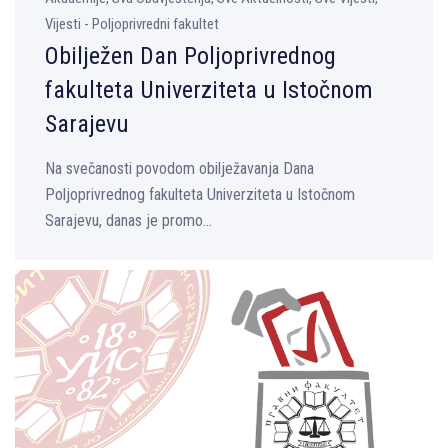
Vijesti - Poljoprivredni fakultet
Obilјežen Dan Polјoprivrednog
fakulteta Univerziteta u Istočnom
Sarajevu
Na svečanosti povodom obilјežavanja Dana
Polјoprivrednog fakulteta Univerziteta u Istočnom
Sarajevu, danas je promo...