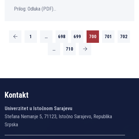
Prilog: Оdluka (PDF)...
1
…
698
699
700
701
702
…
710
Kontakt
Univerzitet u Istočnom Sarajevu
Stefana Nemanje 5, 71123, Istočno Sarajevo, Republika
Srpska