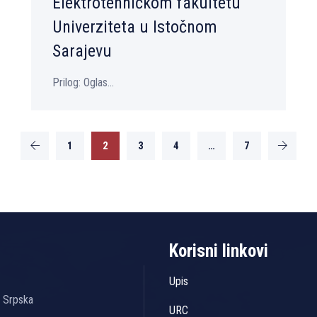
Elektrotehničkom fakultetu
Univerziteta u Istočnom
Sarajevu
Prilog: Oglas...
1
2
3
4
…
7
Korisni linkovi
Upis
a Srpska
URC