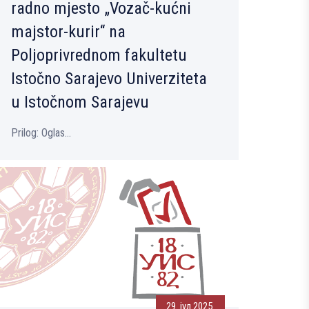
radno mjesto „Vozač-kućni
majstor-kurir“ na
Polјoprivrednom fakultetu
Istočno Sarajevo Univerziteta
u Istočnom Sarajevu
Prilog: Oglas...
29. јул 2025.