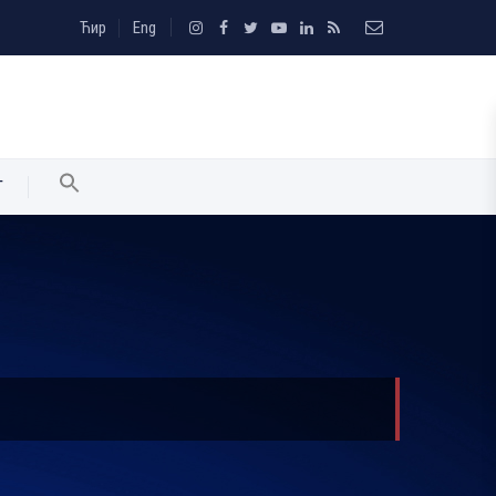
Ћир
Eng
T