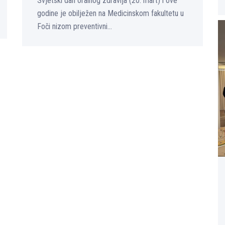
Svjetski dan oralnog zdravlјa (20. mart) i ove
godine je obilјežen na Medicinskom fakultetu u
Foči nizom preventivni...