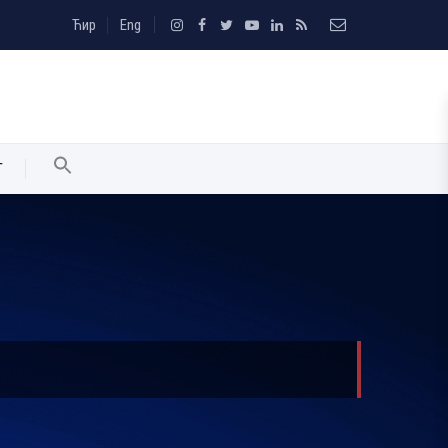
Ћир
Eng
T