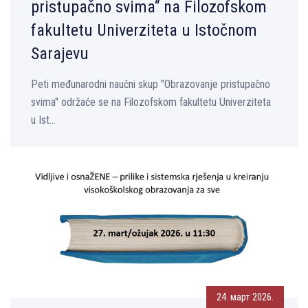
pristupačno svima“ na Filozofskom
fakultetu Univerziteta u Istočnom
Sarajevu
Peti međunarodni naučni skup "Obrazovanje pristupačno
svima" održaće se na Filozofskom fakultetu Univerziteta
u Ist...
24. март 2026.