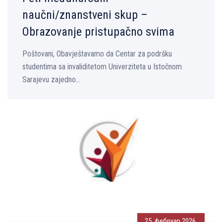
naučni/znanstveni skup –
Obrazovanje pristupačno svima
Poštovani, Obavještavamo da Centar za podršku
studentima sa invaliditetom Univerziteta u Istočnom
Sarajevu zajedno...
25. фебруар 2026.