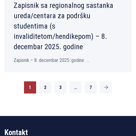
Zapisnik sa regionalnog sastanka
ureda/centara za podršku
studentima (s
invaliditetom/hendikepom) – 8.
decembar 2025. godine
Zapisnik – 8. decembar 2025. godine ...
1
2
3
…
7
Kontakt