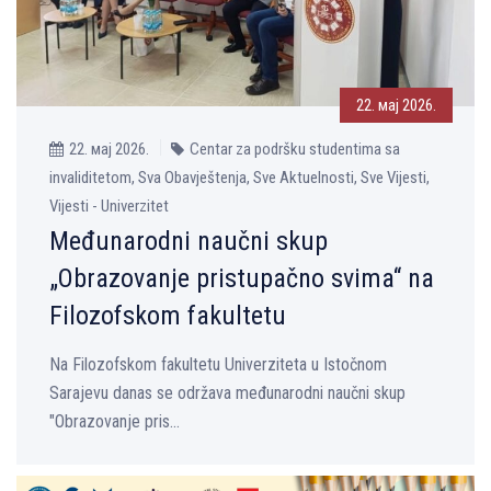
22. мај 2026.
22. мај 2026.
Centar za podršku studentima sa
invaliditetom, Sva Obavještenja, Sve Aktuelnosti, Sve Vijesti,
Vijesti - Univerzitet
Međunarodni naučni skup
„Obrazovanje pristupačno svima“ na
Filozofskom fakultetu
Na Filozofskom fakultetu Univerziteta u Istočnom
Sarajevu danas se održava međunarodni naučni skup
"Obrazovanje pris...