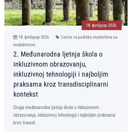
18. фебруар 2026.
18. фебруар 2026.
Centar za podršku studentima sa
invaliditetom
2. Međunarodna lјetnja škola o
inkluzivnom obrazovanju,
inkluzivnoj tehnologiji i najbolјim
praksama kroz transdisciplinarni
kontekst
Druga međunarodna lјetnja škola o inkluzivnom
obrazovanju, inkluzivnoj tehnologiji i najbolјim praksama
kroz transdi...