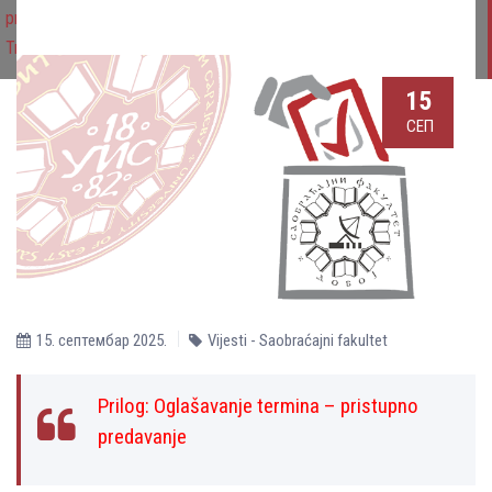
profesora ili vanrednog profesora ili docenta za užu naučnu oblast
Transportno inženjerstvo , od dana 02.07. 2025. godine, 1 izvršilac
15
СЕП
15. септембар 2025.
Vijesti - Saobraćajni fakultet
Prilog:
Oglašavanje termina – pristupno
predavanje