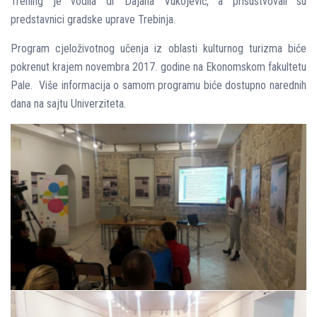
Trening je vodila dr Dajana Vukojević, a prisustvovali su
predstavnici gradske uprave Trebinja.
Program cjeloživotnog učenja iz oblasti kulturnog turizma biće
pokrenut krajem novembra 2017. godine na Ekonomskom fakultetu
Pale. Više informacija o samom programu biće dostupno narednih
dana na sajtu Univerziteta.