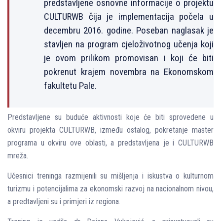
predstavlјene osnovne informacije o projektu
CULTURWB čija je implementacija počela u
decembru 2016. godine. Poseban naglasak je
stavlјen na program cjeloživotnog učenja koji
je ovom prilikom promovisan i koji će biti
pokrenut krajem novembra na Ekonomskom
fakultetu Pale.
Predstavlјene su buduće aktivnosti koje će biti sprovedene u
okviru projekta CULTURWB, između ostalog, pokretanje master
programa u okviru ove oblasti, a predstavlјena je i CULTURWB
mreža.
Učesnici treninga razmijenili su mišlјenja i iskustva o kulturnom
turizmu i potencijalima za ekonomski razvoj na nacionalnom nivou,
a predtavlјeni su i primjeri iz regiona.