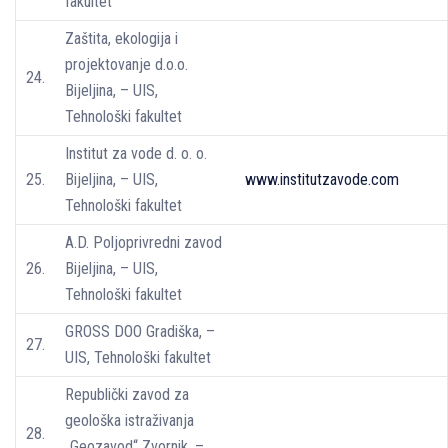
fakultet
Zaštita, ekologija i
projektovanje d.o.o.
24.
Bijeljina, – UIS,
Tehnološki fakultet
Institut za vode d. o. o.
25.
Bijeljina, – UIS,
www.institutzavode.com
Tehnološki fakultet
A.D. Poljoprivredni zavod
26.
Bijeljina, – UIS,
Tehnološki fakultet
GROSS DOO Gradiška, –
27.
UIS, Tehnološki fakultet
Republički zavod za
geološka istraživanja
28.
„Geozavod“ Zvornik, –