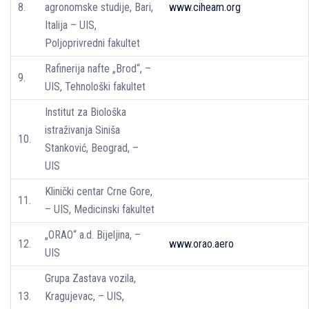
8.
agronomske studije, Bari,
www.ciheam.org
Italija – UIS,
Poljoprivredni fakultet
Rafinerija nafte „Brod“, –
9.
UIS, Tehnološki fakultet
Institut za Biološka
istraživanja Siniša
10.
Stanković, Beograd, –
UIS
Klinički centar Crne Gore,
11.
– UIS, Medicinski fakultet
„ORAO“ a.d. Bijeljina, –
12.
www.orao.aero
UIS
Grupa Zastava vozila,
13.
Kragujevac, – UIS,