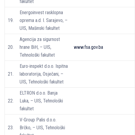
fakultet
Energoinvest rasklopna
19.
oprema a.d. I. Sarajevo, –
UIS, Mašinski fakultet
Agencija za sigurnost
20.
hrane BiH, – UIS,
www.fsa.gov.ba
Tehnološki fakultet
Euro-inspekt d.o.o. Ispitna
21.
laboratorija, Osječani, –
UIS, Tehnološki fakultet
ELTRON d.o.o. Banja
22.
Luka, – UIS, Tehnološki
fakultet
V-Group Palis d.o.o.
23.
Brčko, – UIS, Tehnološki