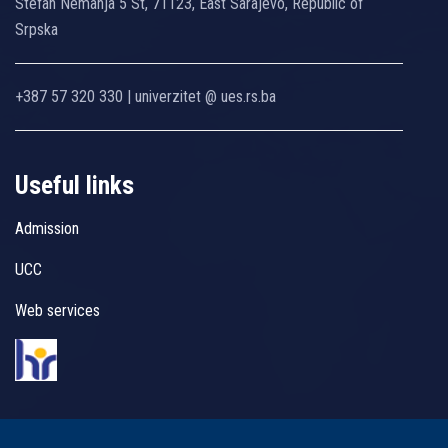
Stefan Nemanja 5 St, 71123, East Sarajevo, Republic of
Srpska
+387 57 320 330 | univerzitet @ ues.rs.ba
Useful links
Admission
UCC
Web services