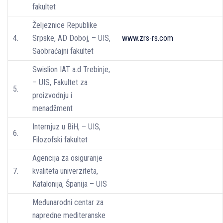
fakultet
Željeznice Republike
4.
Srpske, AD Doboj, – UIS,
www.zrs-rs.com
Saobraćajni fakultet
Swislion IAT a.d Trebinje,
– UIS, Fakultet za
5.
proizvodnju i
menadžment
Internjuz u BiH, – UIS,
6.
Filozofski fakultet
Agencija za osiguranje
7.
kvaliteta univerziteta,
Katalonija, Španija – UIS
Međunarodni centar za
napredne mediteranske