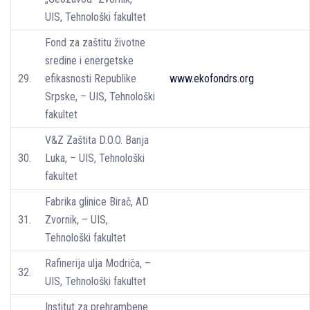
UIS, Tehnološki fakultet
Fond za zaštitu životne
sredine i energetske
29.
efikasnosti Republike
www.ekofondrs.org
Srpske, – UIS, Tehnološki
fakultet
V&Z Zaštita D.O.O. Banja
30.
Luka, – UIS, Tehnološki
fakultet
Fabrika glinice Birač, AD
31.
Zvornik, – UIS,
Tehnološki fakultet
Rafinerija ulja Modriča, –
32.
UIS, Tehnološki fakultet
Institut za prehrambene