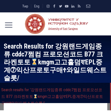
Ћир
Eng
Search Results for
강원랜드게임종
류 cddc7쩜컴 프로모션코드 B77 크
라켄토토
kmgm고고홀덤ਞEPL중
계➆익산프로토구매Ϯ와일드웨스트
슬롯/
Search results for '강원랜드게임종류 cddc7쩜컴 프로모션코
드 B77 크라켄토토
kmgm고고홀덤ਞEPL중계➆익산프로토
구매Ϯ와일드웨스트슬롯/'